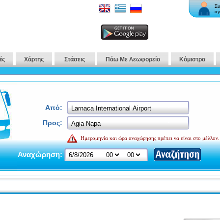
Συ
αγ
ές
Χάρτης
Στάσεις
Πάω Με Λεωφορείο
Κόμιστρα
Από:
Προς:
Ημερομηνία και ώρα αναχώρησης πρέπει να είναι στο μέλλον.
Αναχώρηση: