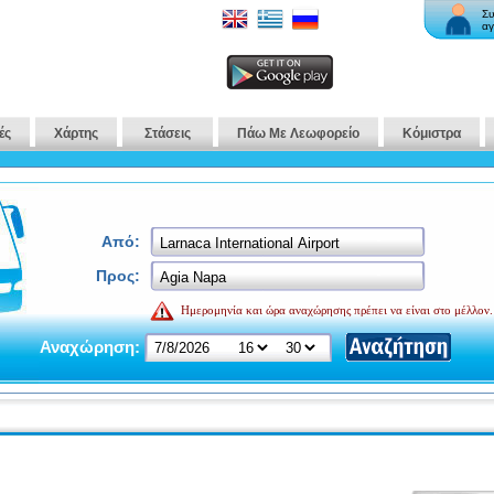
Συ
αγ
ές
Χάρτης
Στάσεις
Πάω Με Λεωφορείο
Κόμιστρα
Από:
Προς:
Ημερομηνία και ώρα αναχώρησης πρέπει να είναι στο μέλλον.
Αναχώρηση: