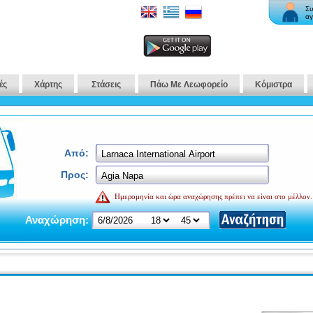
Συ
αγ
ές
Χάρτης
Στάσεις
Πάω Με Λεωφορείο
Κόμιστρα
Από:
Προς:
Ημερομηνία και ώρα αναχώρησης πρέπει να είναι στο μέλλον.
Αναχώρηση: