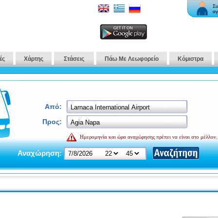
Συ
αγ
ές
Χάρτης
Στάσεις
Πάω Με Λεωφορείο
Κόμιστρα
Από:
Προς:
Ημερομηνία και ώρα αναχώρησης πρέπει να είναι στο μέλλον.
Αναχώρηση: