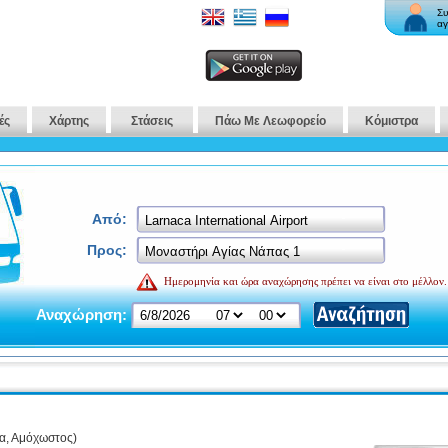
Συ
αγ
ές
Χάρτης
Στάσεις
Πάω Με Λεωφορείο
Κόμιστρα
Από:
Προς:
Ημερομηνία και ώρα αναχώρησης πρέπει να είναι στο μέλλον.
Αναχώρηση:
α, Αμόχωστος)