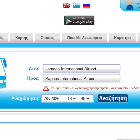
Συ
αγ
ές
Χάρτης
Στάσεις
Πάω Με Λεωφορείο
Κόμιστρα
Από:
Προς:
Ημερομηνία και ώρα αναχώρησης πρέπει να είναι στο μέλλον.
Αναχώρηση: