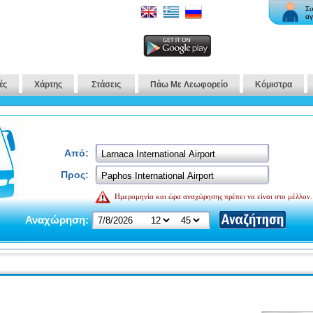
Συ
αγ
ές
Χάρτης
Στάσεις
Πάω Με Λεωφορείο
Κόμιστρα
Από:
Προς:
Ημερομηνία και ώρα αναχώρησης πρέπει να είναι στο μέλλον.
Αναχώρηση: