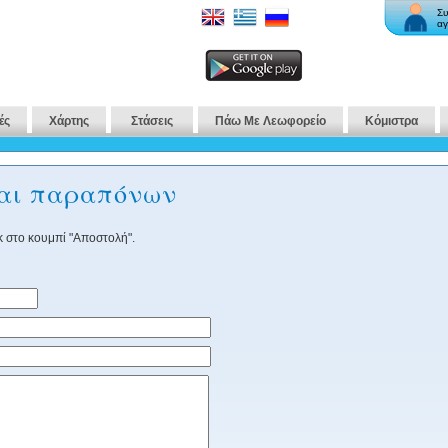
Συ
αγ
ές
Χάρτης
Στάσεις
Πάω Με Λεωφορείο
Κόμιστρα
και παραπόνων
 στο κουμπί "Αποστολή".