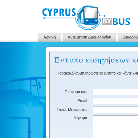
Αρχική
Αναζήτηση Δρομολογίου
Διαδρομ
Έντυπο εισηγήσεων 
Παρακαλώ συμπληρώστε το έντυπο και κάντε κλικ
Το όνομα σας :
Email :
Τίτλος Μηνύματος :
Μήνυμα :