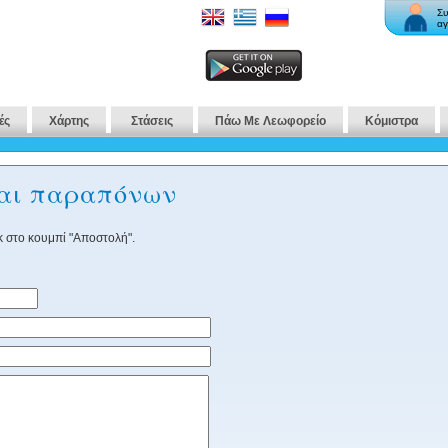
Συ
αγ
ές
Χάρτης
Στάσεις
Πάω Με Λεωφορείο
Κόμιστρα
και παραπόνων
 στο κουμπί "Αποστολή".