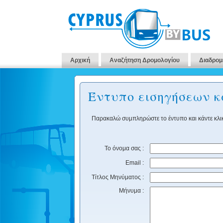
Αρχική
Αναζήτηση Δρομολογίου
Διαδρομ
Έντυπο εισηγήσεων 
Παρακαλώ συμπληρώστε το έντυπο και κάντε κλικ
Το όνομα σας :
Email :
Τίτλος Μηνύματος :
Μήνυμα :