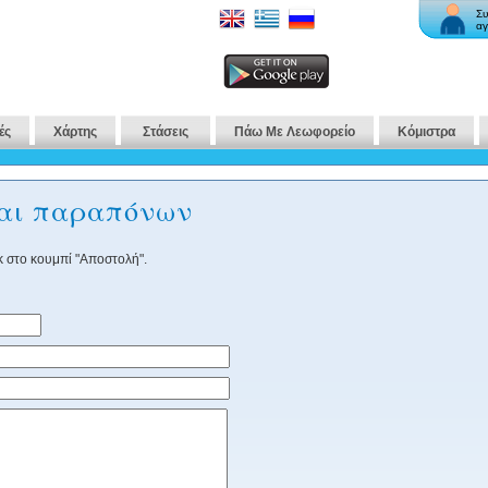
Συ
αγ
ές
Χάρτης
Στάσεις
Πάω Με Λεωφορείο
Κόμιστρα
και παραπόνων
 στο κουμπί "Αποστολή".