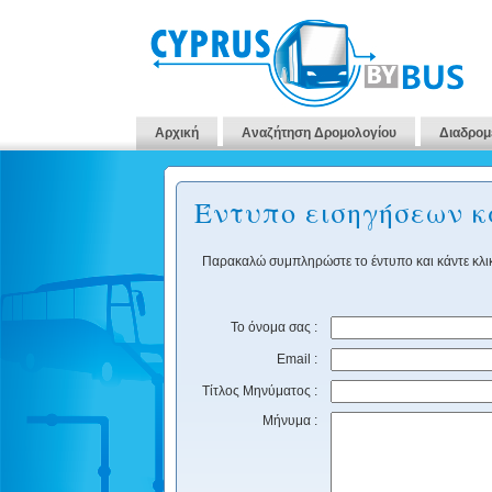
Αρχική
Αναζήτηση Δρομολογίου
Διαδρομ
Έντυπο εισηγήσεων 
Παρακαλώ συμπληρώστε το έντυπο και κάντε κλικ
Το όνομα σας :
Email :
Τίτλος Μηνύματος :
Μήνυμα :