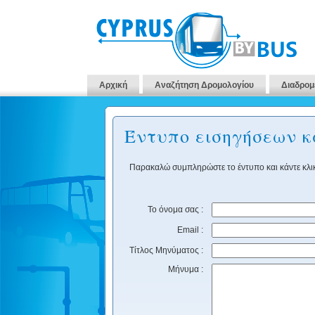
Αρχική
Αναζήτηση Δρομολογίου
Διαδρομ
Έντυπο εισηγήσεων 
Παρακαλώ συμπληρώστε το έντυπο και κάντε κλικ
Το όνομα σας :
Email :
Τίτλος Μηνύματος :
Μήνυμα :