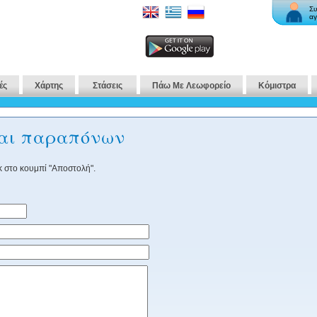
Συ
αγ
ές
Χάρτης
Στάσεις
Πάω Με Λεωφορείο
Κόμιστρα
και παραπόνων
 στο κουμπί "Αποστολή".